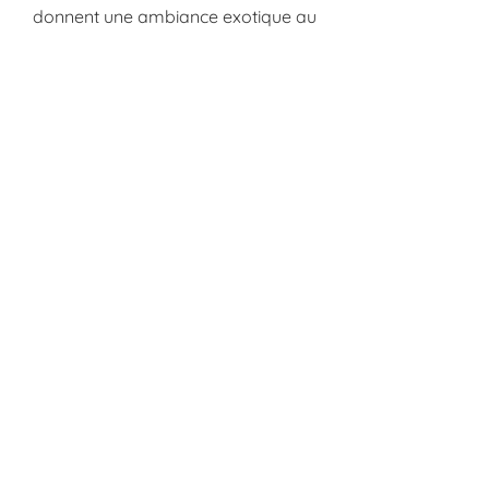
donnent une ambiance exotique au
jardin.
Frédéric Beau - Paysagiste Concepteur -
Paimpol
”